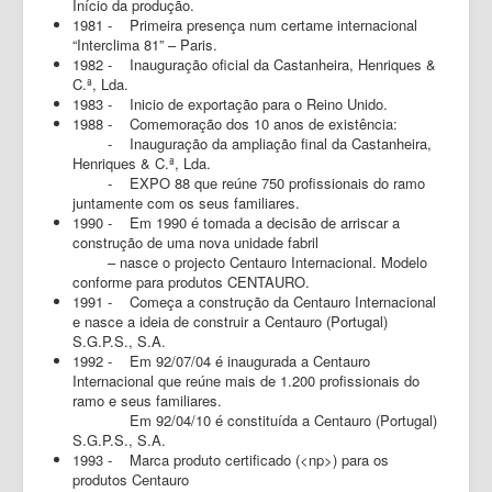
Início da produção.
RGPD
1981 - Primeira presença num certame internacional
“Interclima 81” – Paris.
1982 - Inauguração oficial da Castanheira, Henriques &
C.ª, Lda.
1983 - Inicio de exportação para o Reino Unido.
1988 - Comemoração dos 10 anos de existência:
- Inauguração da ampliação final da Castanheira,
Henriques & C.ª, Lda.
- EXPO 88 que reúne 750 profissionais do ramo
juntamente com os seus familiares.
1990 - Em 1990 é tomada a decisão de arriscar a
construção de uma nova unidade fabril
– nasce o projecto Centauro Internacional. Modelo
conforme para produtos CENTAURO.
1991 - Começa a construção da Centauro Internacional
e nasce a ideia de construir a Centauro (Portugal)
S.G.P.S., S.A.
1992 - Em 92/07/04 é inaugurada a Centauro
Internacional que reúne mais de 1.200 profissionais do
ramo e seus familiares.
Em 92/04/10 é constituída a Centauro (Portugal)
S.G.P.S., S.A.
1993 - Marca produto certificado (<np>) para os
produtos Centauro