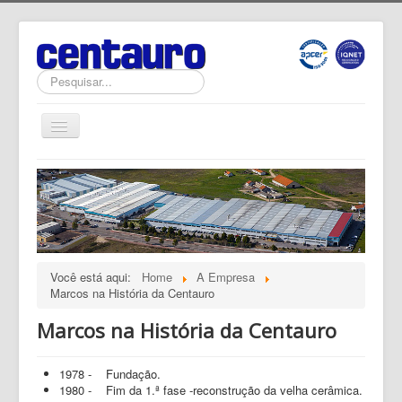
Pesquisar...
Alternar
Navegação
Home
Novidades
Produtos
Software
Você está aqui:
Home
A Empresa
Documentação
Marcos na História da Centauro
Qualidade
Marcos na História da Centauro
A Empresa
1978 - Fundação.
Contactos
1980 - Fim da 1.ª fase -reconstrução da velha cerâmica.