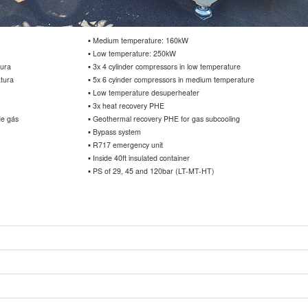
▪ Medium temperature: 160kW
▪ Low temperature: 250kW
tura
▪ 3x 4 cylinder compressors in low temperature
tura
▪ 5x 6 cyinder compressors in medium temperature
▪ Low temperature desuperheater
▪ 3x heat recovery PHE
de gás
▪ Geothermal recovery PHE for gas subcooling
▪ Bypass system
▪ R717 emergency unit
▪ Inside 40ft insulated container
▪ PS of 29, 45 and 120bar (LT-MT-HT)