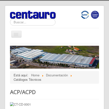
Buscar...
Cambiar
navegación
Home
Noticias
Productos
Software
Está aquí:
Home
Documentación
Documentación
Catálogos Técnicos
Calidad
ACP/ACPD
La Empresa
Contactos