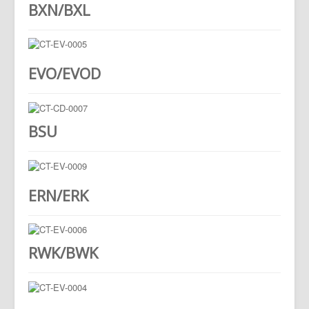
BXN/BXL
RGPD
EVO/EVOD
BSU
ERN/ERK
RWK/BWK