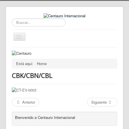
Buscar...
Cambiar
navegación
Home
Noticias
Está aquí:
Home
Productos
CBK/CBN/CBL
Software
Documentación
Calidad
Anterior
Siguiente
La Empresa
Bienvenido a Centauro Internacional
Contactos